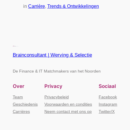
in
Carrière
, 
Trends & Ontwikkelingen
Brainconsultant | Werving & Selectie
De Finance & IT Matchmakers van het Noorden
Over
Privacy
Sociaal
Team
Privacybeleid
Facebook
Geschiedenis
Voorwaarden en condities
Instagram
Carrières
Neem contact met ons op
Twitter/X