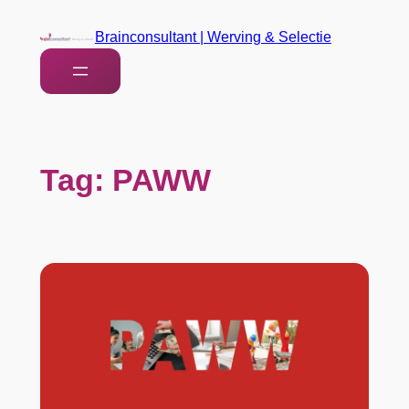
Brainconsultant | Werving & Selectie
Tag:
PAWW