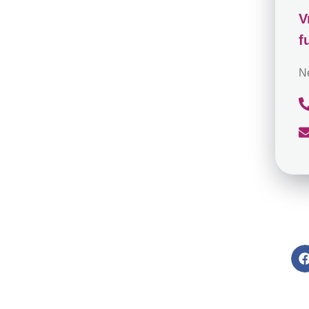
V
f
N