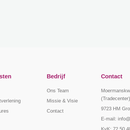
sten
Bedrijf
Contact
Ons Team
Moermanskwe
(Tradecenter
tverlening
Missie & Visie
9723 HM Gro
ures
Contact
E-mail: info@
KvK: 72.50.4