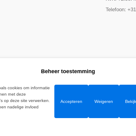
Telefoon: +31
Beheer toestemming
oals cookies om informatie
Aanmelden
emmen met deze
's op deze site verwerken.
Accepteren
Weigeren
Bekij
een nadelige invloed
Disclaimer
Algemene Voorwaarden