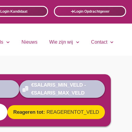
Login Kandidaat
Login Opdrachtgever
ls
Nieuws
Wie zijn wij
Contact
€SALARIS_MIN_VELD
-
€SALARIS_MAX_VELD
Reageren tot:
REAGERENTOT_VELD