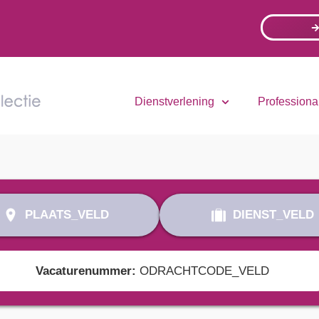
Dienstverlening
Professiona
PLAATS_VELD
DIENST_VELD
Vacaturenummer:
ODRACHTCODE_VELD