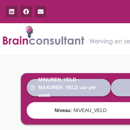
MINUREN_VELD
-
MAXUREN_VELD
uur per
week
Niveau:
NIVEAU_VELD