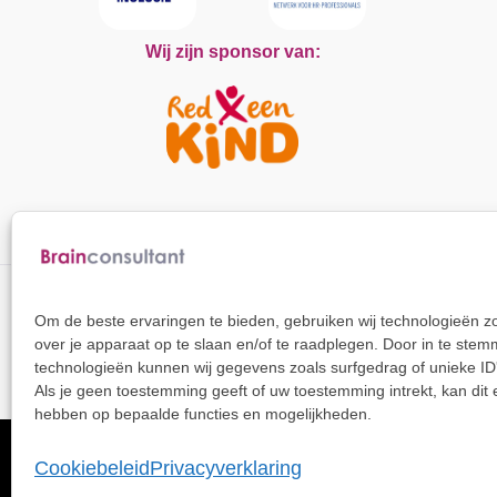
Wij zijn sponsor van:
Om de beste ervaringen te bieden, gebruiken wij technologieën z
Blijf op de hoogte
over je apparaat op te slaan en/of te raadplegen. Door in te st
technologieën kunnen wij gegevens zoals surfgedrag of unieke ID
Als je geen toestemming geeft of uw toestemming intrekt, kan dit 
hebben op bepaalde functies en mogelijkheden.
Cookiebeleid
Privacyverklaring
Privacystatement
Cookie Statement