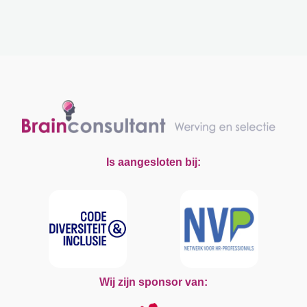
en het ontwikkelen van nieuwe markten
en marktmodellen, bijvoorbeeld voor
waterstof en warmte. Tegelijkertijd is
aardgas nog lange tijd onontbeerlijk voor
een betrouwbare energievoorziening.
Daarbij is de aardgasmarkt momenteel
volop in beweging. Denk hierbij aan het
recente wegvallen van de aanvoer van
Russisch gas naar Noordwest Europa, de
Is aangesloten bij:
ontwikkeling van nieuwe LNG-projecten
en de op handen zijnde sluiting van het
Groningenveld.
Wij zijn sponsor van: