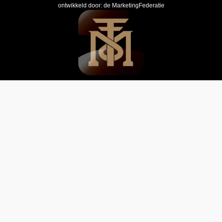
ontwikkeld door:
de MarketingFederatie