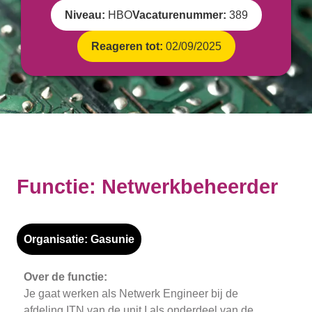
Niveau:
HBO
Vacaturenummer:
389
Reageren tot:
02/09/2025
Functie: Netwerkbeheerder
Organisatie:
Gasunie
Over de functie:
Je gaat werken als Netwerk Engineer bij de
afdeling ITN van de unit I als onderdeel van de