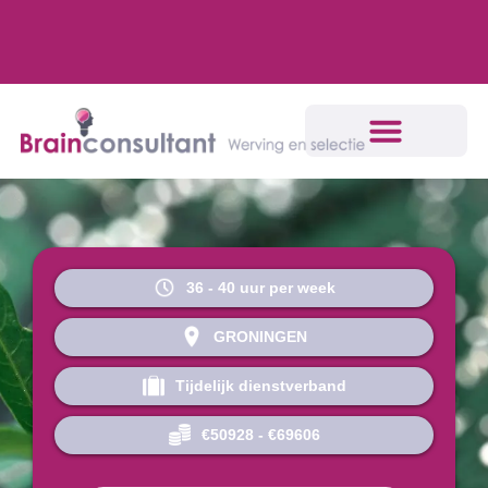
36
-
40
uur per week
GRONINGEN
Tijdelijk dienstverband
€50928
-
€69606