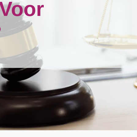
 Voor
?