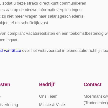
e, zodat u deze straks direct kunt communiceren
es aan op de nieuwe informatieverplichtingen
t zij niet meer vragen naar salarisgeschiedenis
bjectief en schriftelijk vast
en van compliant vacatureteksten en een toekomstbestendig w
nen ingaat.
d van State
over het wetsvoorstel implementatie richtlijn lo
nsten
Bedrijf
Contact
e
Ons Team
Moermanskwe
(Tradecenter)
tverlening
Missie & Visie