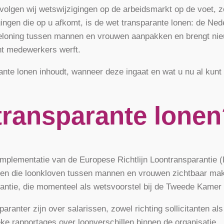
 volgen wij wetswijzigingen op de arbeidsmarkt op de voet, zo
gingen die op u afkomt, is de wet transparante lonen: de Ned
beloning tussen mannen en vrouwen aanpakken en brengt nie
nt medewerkers werft.
arante lonen inhoudt, wanneer deze ingaat en wat u nu al kunt
 transparante lone
mplementatie van de Europese Richtlijn Loontransparantie (Ri
oeren die loonkloven tussen mannen en vrouwen zichtbaar mak
rantie, die momenteel als wetsvoorstel bij de Tweede Kamer l
anter zijn over salarissen, zowel richting sollicitanten als
eke rapportages over loonverschillen binnen de organisatie.