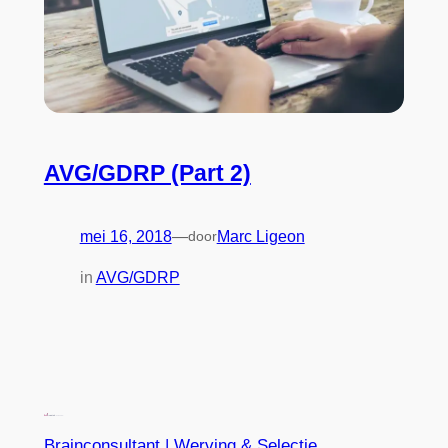
AVG/GDRP (Part 2)
mei 16, 2018
—
door
Marc Ligeon
in
AVG/GDRP
Brainconsultant | Werving & Selectie