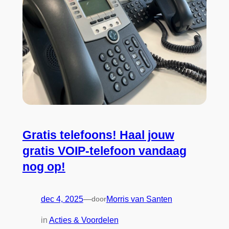
Gratis telefoons! Haal jouw
gratis VOIP-telefoon vandaag
nog op!
dec 4, 2025
—
door
Morris van Santen
in
Acties & Voordelen