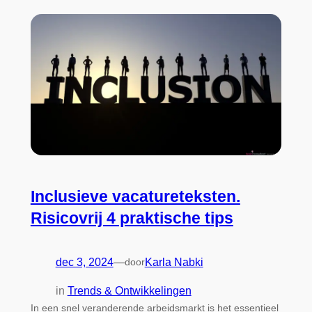
Inclusieve vacatureteksten.
Risicovrij 4 praktische tips
dec 3, 2024
—
door
Karla Nabki
in
Trends & Ontwikkelingen
In een snel veranderende arbeidsmarkt is het essentieel