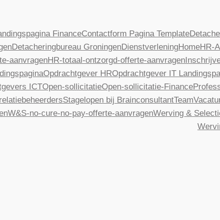
andingspagina Finance
Contactform Pagina Template
Detache
gen
Detacheringbureau Groningen
Dienstverlening
Home
HR-A
te-aanvragen
HR-totaal-ontzorgd-offerte-aanvragen
Inschrijv
dingspagina
Opdrachtgever HR
Opdrachtgever IT Landingspa
tgevers ICT
Open-sollicitatie
Open-sollicitatie-Finance
Profess
relatiebeheerders
Stagelopen bij Brainconsultant
Team
Vacatu
gen
W&S-no-cure-no-pay-offerte-aanvragen
Werving & Selecti
Wervi