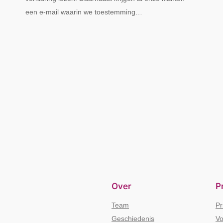
een e-mail waarin we toestemming…
Over
P
Team
Pr
Geschiedenis
Vo