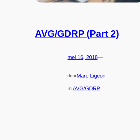
AVG/GDRP (Part 2)
mei 16, 2018
—
Marc Ligeon
door
in
AVG/GDRP