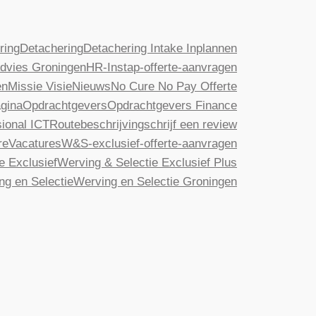
ring
Detachering
Detachering Intake Inplannen
dvies Groningen
HR-Instap-offerte-aanvragen
en
Missie Visie
Nieuws
No Cure No Pay Offerte
gina
Opdrachtgevers
Opdrachtgevers Finance
ional ICT
Routebeschrijving
schrijf een review
re
Vacatures
W&S-exclusief-offerte-aanvragen
e Exclusief
Werving & Selectie Exclusief Plus
ng en Selectie
Werving en Selectie Groningen