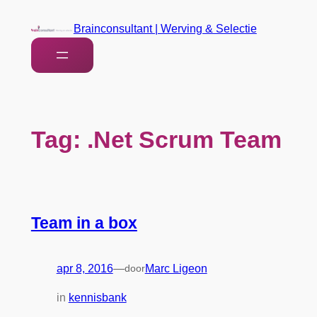
Brainconsultant | Werving & Selectie
Tag:
.Net Scrum Team
Team in a box
apr 8, 2016
—
door
Marc Ligeon
in
kennisbank