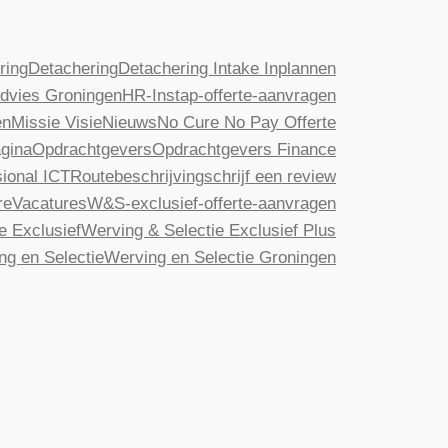
ring
Detachering
Detachering Intake Inplannen
dvies Groningen
HR-Instap-offerte-aanvragen
en
Missie Visie
Nieuws
No Cure No Pay Offerte
gina
Opdrachtgevers
Opdrachtgevers Finance
ional ICT
Routebeschrijving
schrijf een review
re
Vacatures
W&S-exclusief-offerte-aanvragen
e Exclusief
Werving & Selectie Exclusief Plus
ng en Selectie
Werving en Selectie Groningen