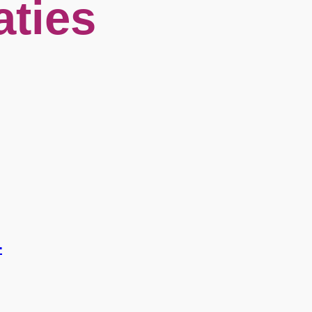
aties
4