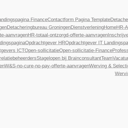
andingspagina Finance
Contactform Pagina Template
Detache
gen
Detacheringbureau Groningen
Dienstverlening
Home
HR-A
te-aanvragen
HR-totaal-ontzorgd-offerte-aanvragen
Inschrijv
dingspagina
Opdrachtgever HR
Opdrachtgever IT Landingspa
tgevers ICT
Open-sollicitatie
Open-sollicitatie-Finance
Profess
relatiebeheerders
Stagelopen bij Brainconsultant
Team
Vacatu
gen
W&S-no-cure-no-pay-offerte-aanvragen
Werving & Selecti
Wervi