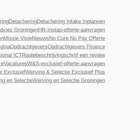
ring
Detachering
Detachering Intake Inplannen
dvies Groningen
HR-Instap-offerte-aanvragen
en
Missie Visie
Nieuws
No Cure No Pay Offerte
gina
Opdrachtgevers
Opdrachtgevers Finance
ional ICT
Routebeschrijving
schrijf een review
re
Vacatures
W&S-exclusief-offerte-aanvragen
e Exclusief
Werving & Selectie Exclusief Plus
ng en Selectie
Werving en Selectie Groningen