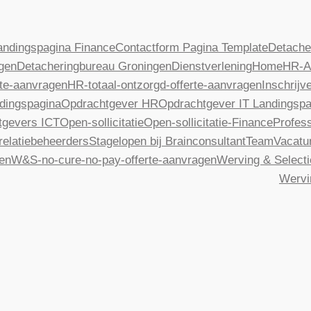
andingspagina Finance
Contactform Pagina Template
Detache
gen
Detacheringbureau Groningen
Dienstverlening
Home
HR-A
te-aanvragen
HR-totaal-ontzorgd-offerte-aanvragen
Inschrijv
dingspagina
Opdrachtgever HR
Opdrachtgever IT Landingspa
tgevers ICT
Open-sollicitatie
Open-sollicitatie-Finance
Profess
relatiebeheerders
Stagelopen bij Brainconsultant
Team
Vacatu
gen
W&S-no-cure-no-pay-offerte-aanvragen
Werving & Selecti
Wervi